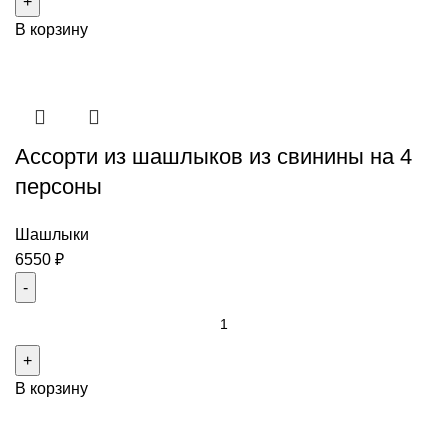
Ассорти
В корзину
из
курицы
на
6-
8
Ассорти из шашлыков из свинины на 4
персон
персоны
Шашлыки
6550
₽
Количество
товара
Ассорти
В корзину
из
шашлыков
из