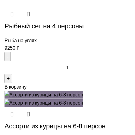
кебабов
на
6-
Рыбный сет на 4 персоны
8
человек
Рыба на углях
9250
₽
Количество
товара
Рыбный
В корзину
сет
на
4
персоны
Ассорти из курицы на 6-8 персон