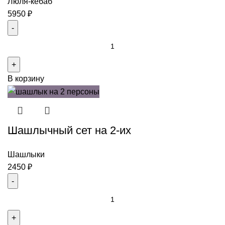
5
Люля-кебаб
персон
5950
₽
Количество
товара
Ассорти
В корзину
из
люля-
кебабов
на
Шашлычный сет на 2-их
4
персоны
Шашлыки
2450
₽
Количество
товара
Шашлычный