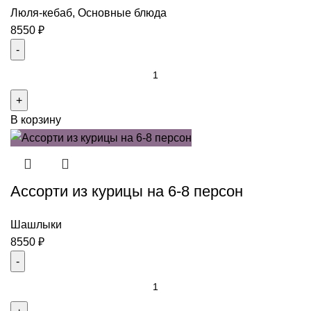
Люля-кебаб
,
Основные блюда
8550
₽
Количество
товара
Ассорти
В корзину
из
курицы
на
6-
Ассорти из курицы на 6-8 персон
8
персон
Шашлыки
8550
₽
Количество
товара