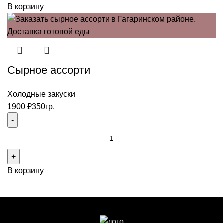
В корзину
сет
на
2-
их
Сырное ассорти
Холодные закуски
1900
₽
350гр.
Количество
товара
Сырное
В корзину
ассорти