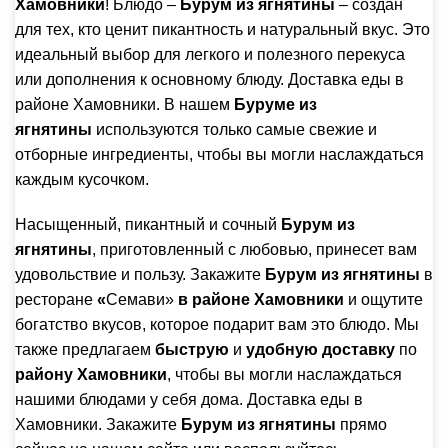
Хамовники
! Блюдо –
Бурум из ягнятины
– создан
для тех, кто ценит пикантность и натуральный вкус. Это
идеальный выбор для легкого и полезного перекуса
или дополнения к основному блюду. Доставка еды в
районе Хамовники. В нашем
Буруме из
ягнятины
используются только самые свежие и
отборные ингредиенты, чтобы вы могли наслаждаться
каждым кусочком.
Насыщенный, пикантный и сочный
Бурум из
ягнятины
, приготовленный с любовью, принесет вам
удовольствие и пользу. Закажите
Бурум из ягнятины
в
ресторане
«
Семави»
в районе Хамовники
и ощутите
богатство вкусов, которое подарит вам это блюдо. Мы
также предлагаем
быструю
и
удобную доставку
по
району Хамовники
, чтобы вы могли наслаждаться
нашими блюдами у себя дома. Доставка еды в
Хамовники. Закажите
Бурум из ягнятины
прямо