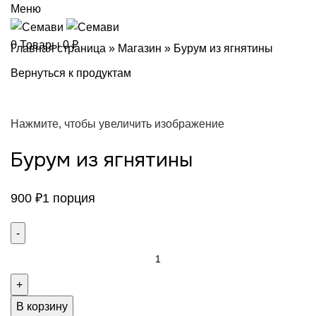
Меню
0
Товары
0
₽
Главная страница
»
Магазин
»
Бурум из ягнятины
Вернуться к продуктам
Нажмите, чтобы увеличить изображение
Бурум из ягнятины
900
₽
1 порция
Количество
товара
Бурум
из
В корзину