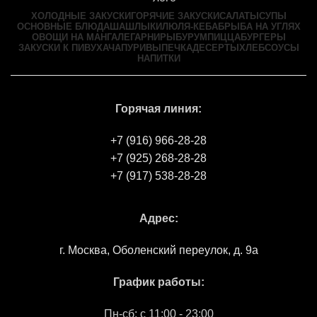
ХОЛОДНЫЕ ЗАКУСКИ
ГОРЯЧИЕ ЗАКУСКИ
САЛАТЫ
СУПЫ
ОСНОВНЫЕ БЛЮДА
ШАШЛЫКИ
ЛЮЛЯ-КЕБАБ
РЫБА НА УГЛЯХ
ОВОЩИ НА МАНГАЛЕ
ГАРНИРЫ
БУРУМ
ПИЦЦА
БУРГЕРЫ
ЗАКУСКИ К ПИВУ
ХАЧАПУРИ
ВЫПЕЧКА
ДЕСЕРТЫ
ХЛЕБ
СОУСЫ
НАПИТКИ
Горячая линия:
+7 (916) 966-28-28
+7 (925) 268-28-28
+7 (917) 538-28-28
Адрес:
г. Москва, Оболенский переулок, д. 9а
График работы:
Пн-сб: c 11:00 - 23:00