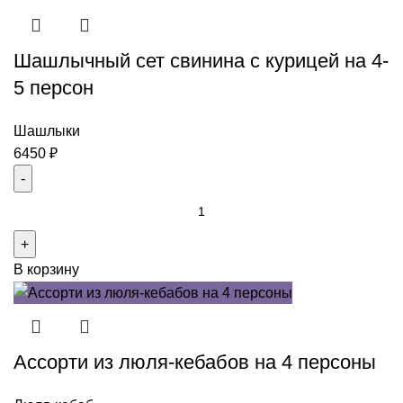
свинины
на
Шашлычный сет свинина с курицей на 4-
4
персоны
5 персон
Шашлыки
6450
₽
Количество
товара
Шашлычный
В корзину
сет
свинина
с
курицей
Ассорти из люля-кебабов на 4 персоны
на
4-