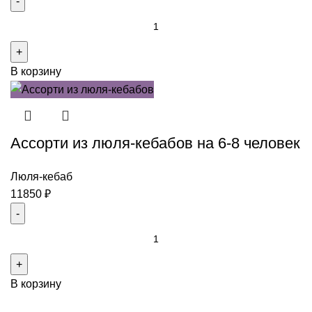
Количество
товара
Ассорти
В корзину
из
люля-
кебабов
с
Ассорти из люля-кебабов на 6-8 человек
овощами
на
10-
Люля-кебаб
12
11850
₽
человек
Количество
товара
Ассорти
В корзину
из
люля-