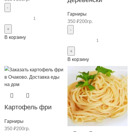
Гарниры
Количество
350
₽
200гр.
товара
Картофель
В корзину
мини
Количество
с
товара
грибами
Картофель
В корзину
по-
деревенски
Картофель фри
Гарниры
350
₽
200гр.