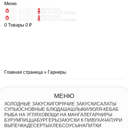
Меню
0
Товары
0
₽
Главная страница
»
Гарниры
МЕНЮ
ХОЛОДНЫЕ ЗАКУСКИ
ГОРЯЧИЕ ЗАКУСКИ
САЛАТЫ
СУПЫ
ОСНОВНЫЕ БЛЮДА
ШАШЛЫКИ
ЛЮЛЯ-КЕБАБ
РЫБА НА УГЛЯХ
ОВОЩИ НА МАНГАЛЕ
ГАРНИРЫ
БУРУМ
ПИЦЦА
БУРГЕРЫ
ЗАКУСКИ К ПИВУ
ХАЧАПУРИ
ВЫПЕЧКА
ДЕСЕРТЫ
ХЛЕБ
СОУСЫ
НАПИТКИ