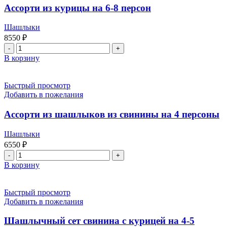
6-
Ассорти из курицы на 6-8 персон
8
персон
Шашлыки
8550
₽
Количество
товара
В корзину
Ассорти
из
курицы
Быстрый просмотр
на
Добавить в пожелания
6-
8
Ассорти из шашлыков из свинины на 4 персоны
персон
Шашлыки
6550
₽
Количество
товара
В корзину
Ассорти
из
шашлыков
Быстрый просмотр
из
Добавить в пожелания
свинины
на
Шашлычный сет свинина с курицей на 4-5
4