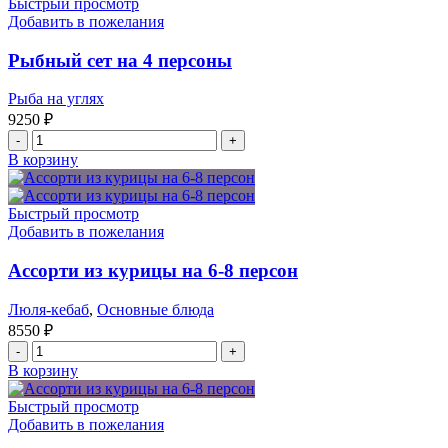
Быстрый просмотр
кебабов
Добавить в пожелания
на
6-
Рыбный сет на 4 персоны
8
человек
Рыба на углях
9250
₽
Количество
товара
В корзину
Рыбный
сет
на
Быстрый просмотр
4
Добавить в пожелания
персоны
Ассорти из курицы на 6-8 персон
Люля-кебаб
,
Основные блюда
8550
₽
Количество
товара
В корзину
Ассорти
из
Быстрый просмотр
курицы
Добавить в пожелания
на