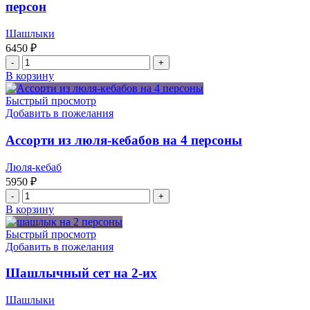
персон
персоны
Шашлыки
6450
₽
Количество
товара
В корзину
Шашлычный
сет
Быстрый просмотр
свинина
Добавить в пожелания
с
курицей
Ассорти из люля-кебабов на 4 персоны
на
4-
Люля-кебаб
5
5950
₽
персон
Количество
товара
В корзину
Ассорти
из
Быстрый просмотр
люля-
Добавить в пожелания
кебабов
на
Шашлычный сет на 2-их
4
персоны
Шашлыки