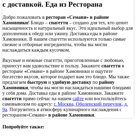
с доставкой. Еда из Ресторана
Добро пожаловать в
ресторан «Семави» в районе
Хамовники
! Блюдо –
спагетти
– создано для тех, кто ценит
насыщенность и натуральный вкус. Это идеальный выбор для
дополнения к обеду или ужину. Доставка еды в районе
Хамовники. В нашем спагетти используются только самые
свежие и отборные ингредиенты, чтобы вы могли
наслаждаться каждым кусочком.
Вкусные и нежные спагетти, приготовленные с любовью,
принесут вам удовольствие и пользу. Закажите
спагетти
в
ресторане
«
Семави» в районе Хамовники
и ощутите
богатство вкусов, которое подарит вам это блюдо. Мы также
предлагаем
быструю
и
удобную доставку
по
району
Хамовники
, чтобы вы могли наслаждаться нашими блюдами
у себя дома. Доставка еды в районе Хамовники. Закажите
спагетти
прямо сейчас на нашем
сайте
или воспользуйтесь
самовывозом по адресу:
г. Москва, Оболенский переулок, д.
9а
. Погрузитесь в атмосферу кулинарного наслаждения с
рестораном«Семави»
в районе Хамовники
.
Попробуйте также: