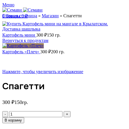
Меню
Главная страница
»
Магазин
»
Спагетти
0
Товары
0
₽
Картофель мини
300
₽
150 гр.
Вернуться к продуктам
Картофель «Плеч»
300
₽
200 гр.
Нажмите, чтобы увеличить изображение
Спагетти
300
₽
150гр.
Количество
товара
В корзину
Спагетти