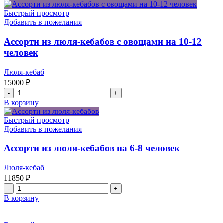
Быстрый просмотр
Добавить в пожелания
Ассорти из люля-кебабов с овощами на 10-12
человек
Люля-кебаб
15000
₽
Количество
товара
В корзину
Ассорти
из
Быстрый просмотр
люля-
Добавить в пожелания
кебабов
с
Ассорти из люля-кебабов на 6-8 человек
овощами
на
Люля-кебаб
10-
11850
₽
12
Количество
человек
товара
В корзину
Ассорти
из
люля-