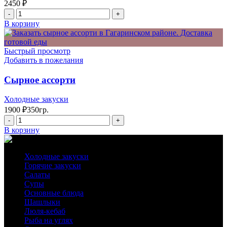
2450
₽
Количество
товара
В корзину
Шашлычный
сет
на
Быстрый просмотр
2-
Добавить в пожелания
их
Сырное ассорти
Холодные закуски
1900
₽
350гр.
Количество
товара
В корзину
Сырное
ассорти
Холодные закуски
Горячие закуски
Салаты
Супы
Основные блюда
Шашлыки
Люля-кебаб
Рыба на углях