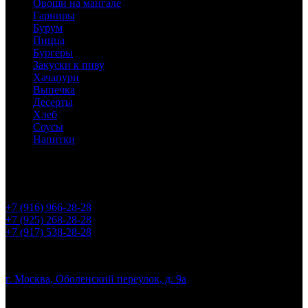
Овощи на мангале
Гарниры
Бурум
Пицца
Бургеры
Закуски к пиву
Хачапури
Выпечка
Десерты
Хлеб
Соусы
Напитки
Горячая линия:
+7 (916) 966-28-28
+7 (925) 268-28-28
+7 (917) 538-28-28
Адрес:
г. Москва, Оболенский переулок, д. 9а
График работы: