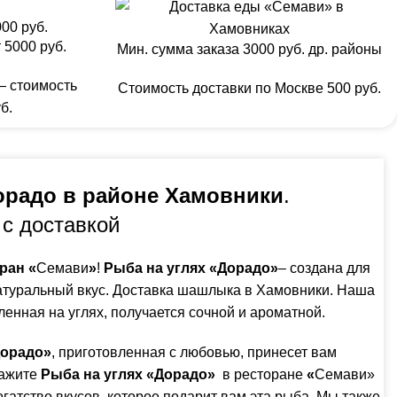
00 руб.
 5000 руб.
Мин. сумма заказа 3000 руб. др. районы
— стоимость
Стоимость доставки по Москве 500 руб.
б.
орадо в районе Хамовники
.
с доставкой
ран «
Семави
»
!
Рыба на углях «Дорадо»
– создана для
 натуральный вкус. Доставка шашлыка в Хамовники. Наша
ленная на углях, получается сочной и ароматной.
Дорадо»
, приготовленная с любовью, принесет вам
кажите
Рыба на углях «Дорадо»
в ресторане
«
Семави»
гатство вкусов, которое подарит вам эта рыба. Мы также