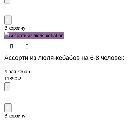
Количество
товара
Ассорти
В корзину
из
люля-
кебабов
с
Ассорти из люля-кебабов на 6-8 человек
овощами
на
10-
Люля-кебаб
12
11850
₽
человек
Количество
товара
Ассорти
В корзину
из
люля-