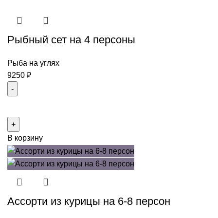
кебабов
на
6-
Рыбный сет на 4 персоны
8
человек
Рыба на углях
9250
₽
Количество
товара
Рыбный
В корзину
сет
на
4
персоны
Ассорти из курицы на 6-8 персон