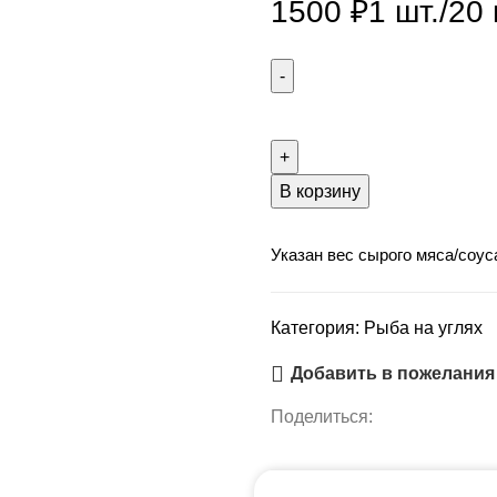
1500
₽
1 шт./20 
Количество
товара
Дорадо
на
В корзину
мангале
Указан вес сырого мяса/соус
Категория:
Рыба на углях
Добавить в пожелания
Поделиться: