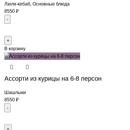
Люля-кебаб
,
Основные блюда
8550
₽
Количество
товара
Ассорти
В корзину
из
курицы
на
6-
Ассорти из курицы на 6-8 персон
8
персон
Шашлыки
8550
₽
Количество
товара