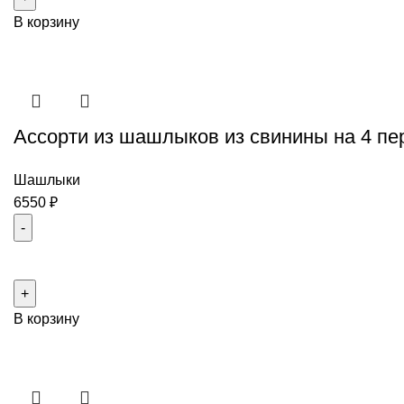
Ассорти
В корзину
из
курицы
на
6-
8
Ассорти из шашлыков из свинины на 4 п
персон
Шашлыки
6550
₽
Количество
товара
Ассорти
В корзину
из
шашлыков
из
свинины