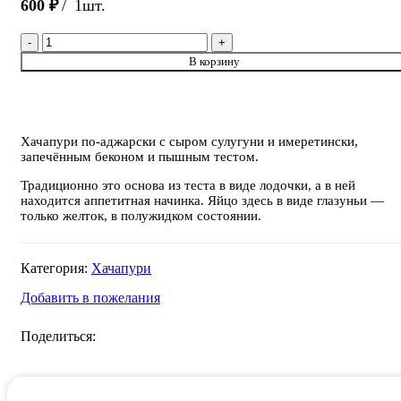
600
₽
1шт.
Количество
товара
В корзину
Хачапури
по
Аджарски
с
беконом
Хачапури по-аджарски с сыром сулугуни и имеретински,
запечённым беконом и пышным тестом.
Традиционно это основа из теста в виде лодочки, а в ней
находится аппетитная начинка. Яйцо здесь в виде глазуньи —
только желток, в полужидком состоянии.
Категория:
Хачапури
Добавить в пожелания
Поделиться: