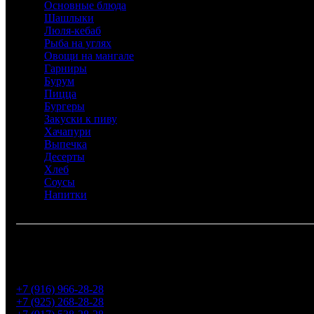
Основные блюда
Шашлыки
Люля-кебаб
Рыба на углях
Овощи на мангале
Гарниры
Бурум
Пицца
Бургеры
Закуски к пиву
Хачапури
Выпечка
Десерты
Хлеб
Соусы
Напитки
Горячая линия:
+7 (916) 966-28-28
+7 (925) 268-28-28