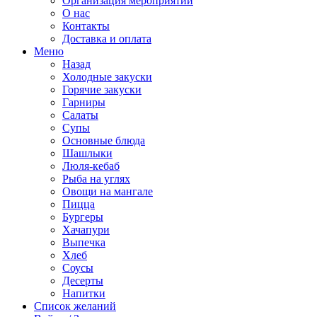
Организация мероприятий
О нас
Контакты
Доставка и оплата
Меню
Назад
Холодные закуски
Горячие закуски
Гарниры
Салаты
Супы
Основные блюда
Шашлыки
Люля-кебаб
Рыба на углях
Овощи на мангале
Пицца
Бургеры
Хачапури
Выпечка
Хлеб
Соусы
Десерты
Напитки
Список желаний