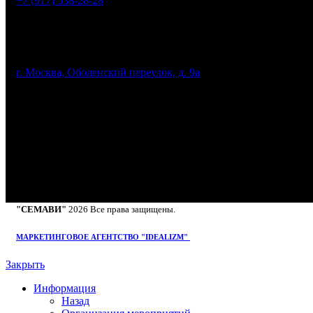
+7 (917) 538-28-28
Адрес:
г. Москва, Оболенский переулок, д. 9а
График работы:
Пн-сб: c 11:00 - 23:00
Вск: с 14:00 - 23:00
"СЕМАВИ"
2026 Все права защищены.
МАРКЕТИНГОВОЕ АГЕНТСТВО "IDEALIZM"
Закрыть
Информация
Назад