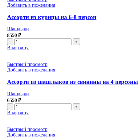
курицы
Добавить в пожелания
на
6-
Ассорти из курицы на 6-8 персон
8
персон
Шашлыки
8550
₽
Количество
товара
В корзину
Ассорти
из
курицы
Быстрый просмотр
на
Добавить в пожелания
6-
8
Ассорти из шашлыков из свинины на 4 персоны
персон
Шашлыки
6550
₽
Количество
товара
В корзину
Ассорти
из
шашлыков
Быстрый просмотр
из
Добавить в пожелания