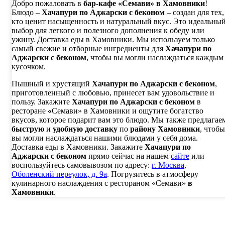
Добро пожаловать в
бар-кафе «Семави» в Хамовники
!
Блюдо –
Хачапури по Аджарски с беконом
– создан для тех,
кто ценит насыщенность и натуральный вкус. Это идеальны
выбор для легкого и полезного дополнения к обеду или
ужину. Доставка еды в Хамовники. Мы используем только
самый свежие и отборные ингредиенты для
Хачапури по
Аджарски с беконом
, чтобы вы могли наслаждаться каждым
кусочком.
Пышный и хрустящий
Хачапури по Аджарски с беконом
,
приготовленный с любовью, принесет вам удовольствие и
пользу. Закажите
Хачапури по Аджарски с беконом
в
ресторане
«
Семави» в Хамовники
и ощутите богатство
вкусов, которое подарит вам это блюдо. Мы также предлагае
быструю
и
удобную доставку
по
району Хамовники
, чтобы
вы могли наслаждаться нашими блюдами у себя дома.
Доставка еды в Хамовники. Закажите
Хачапури по
Аджарски с беконом
прямо сейчас на нашем
сайте
или
воспользуйтесь самовывозом по адресу:
г. Москва,
Оболенский переулок, д. 9а
. Погрузитесь в атмосферу
кулинарного наслаждения с рестораном «Семави»
в
Хамовники
.