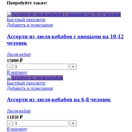
Попробуйте также:
Быстрый просмотр
Добавить в пожелания
Ассорти из люля-кебабов с овощами на 10-12
человек
Люля-кебаб
15000
₽
Количество
товара
В корзину
Ассорти
из
Быстрый просмотр
люля-
Добавить в пожелания
кебабов
с
Ассорти из люля-кебабов на 6-8 человек
овощами
на
Люля-кебаб
10-
11850
₽
12
Количество
человек
товара
В корзину