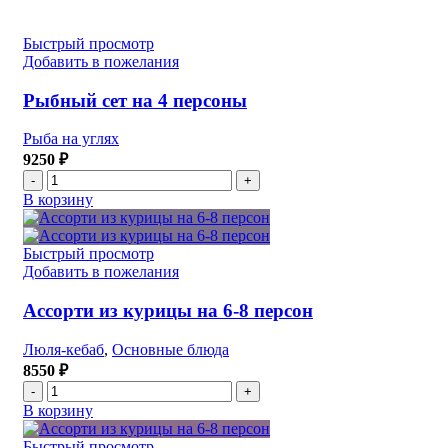
Ассорти
из
люля-
Быстрый просмотр
кебабов
Добавить в пожелания
на
6-
Рыбный сет на 4 персоны
8
человек
Рыба на углях
9250
₽
Количество
товара
В корзину
Рыбный
сет
на
Быстрый просмотр
4
Добавить в пожелания
персоны
Ассорти из курицы на 6-8 персон
Люля-кебаб
,
Основные блюда
8550
₽
Количество
товара
В корзину
Ассорти
из
Быстрый просмотр