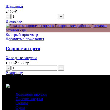
персоны
Шашлыки
2450
₽
Количество
товара
В корзину
Шашлычный
сет
на
Быстрый просмотр
2-
Добавить в пожелания
их
Сырное ассорти
Холодные закуски
1900
₽
350гр.
Количество
товара
В корзину
Сырное
ассорти
Холодные закуски
Горячие закуски
Салаты
Супы