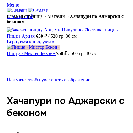
Меню
Главная страница
»
Магазин
»
Хачапури по Аджарски с
0
Товары
0
₽
беконом
Пицца Арцах
650
₽
520 гр. 30 см
Вернуться к продуктам
Пицца «Мистер Бекон»
750
₽
500 гр. 30 см
Нажмите, чтобы увеличить изображение
Хачапури по Аджарски с
беконом