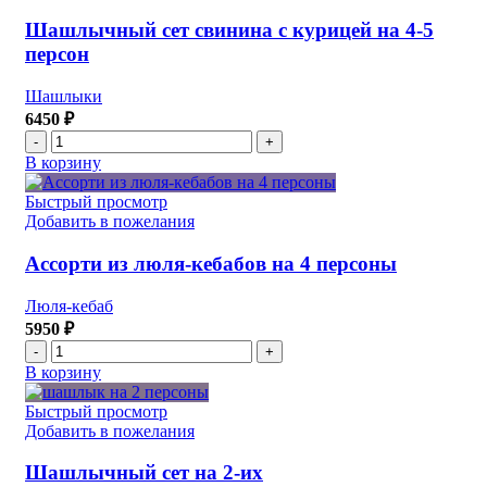
свинины
на
Шашлычный сет свинина с курицей на 4-5
4
персон
персоны
Шашлыки
6450
₽
Количество
товара
В корзину
Шашлычный
сет
Быстрый просмотр
свинина
Добавить в пожелания
с
курицей
Ассорти из люля-кебабов на 4 персоны
на
4-
Люля-кебаб
5
5950
₽
персон
Количество
товара
В корзину
Ассорти
из
Быстрый просмотр
люля-
Добавить в пожелания
кебабов
на
Шашлычный сет на 2-их
4