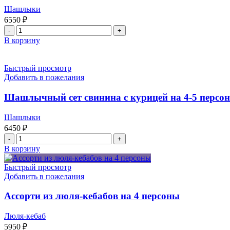
Шашлыки
6550
₽
Количество
товара
В корзину
Ассорти
из
шашлыков
Быстрый просмотр
из
Добавить в пожелания
свинины
на
Шашлычный сет свинина с курицей на 4-5 персон
4
персоны
Шашлыки
6450
₽
Количество
товара
В корзину
Шашлычный
сет
Быстрый просмотр
свинина
Добавить в пожелания
с
курицей
Ассорти из люля-кебабов на 4 персоны
на
4-
Люля-кебаб
5
5950
₽
персон