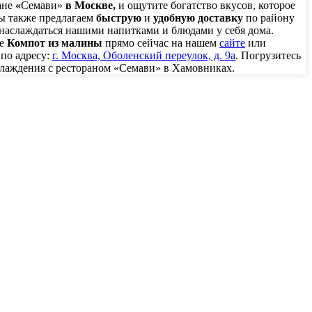
ане
«
Семави»
в Москве,
и ощутите богатство вкусов, которое
Мы также предлагаем
быструю
и
удобную доставку
по району
наслаждаться нашими напитками и блюдами у себя дома.
е
Компот из малины
прямо сейчас на нашем
сайте
или
по адресу:
г. Москва, Оболенский переулок, д. 9а
. Погрузитесь
слаждения с рестораном «Семави» в Хамовниках.