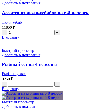
люля-
Добавить в пожелания
кебабов
с
Ассорти из люля-кебабов на 6-8 человек
овощами
на
Люля-кебаб
10-
11850
₽
12
Количество
человек
товара
В корзину
Ассорти
из
люля-
Быстрый просмотр
кебабов
Добавить в пожелания
на
6-
Рыбный сет на 4 персоны
8
человек
Рыба на углях
9250
₽
Количество
товара
В корзину
Рыбный
сет
на
Быстрый просмотр
4
Добавить в пожелания
персоны