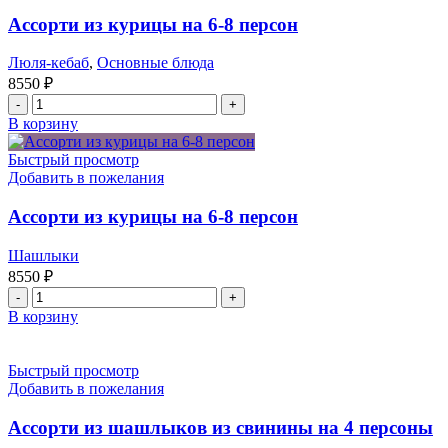
Ассорти из курицы на 6-8 персон
Люля-кебаб
,
Основные блюда
8550
₽
Количество
товара
В корзину
Ассорти
из
Быстрый просмотр
курицы
Добавить в пожелания
на
6-
Ассорти из курицы на 6-8 персон
8
персон
Шашлыки
8550
₽
Количество
товара
В корзину
Ассорти
из
курицы
Быстрый просмотр
на
Добавить в пожелания
6-
8
Ассорти из шашлыков из свинины на 4 персоны
персон