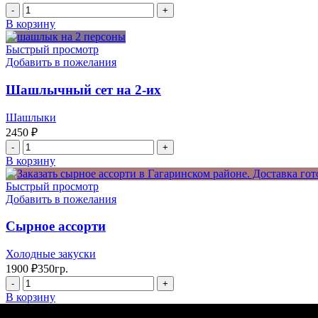
Количество
товара
В корзину
Ассорти
из
Быстрый просмотр
люля-
Добавить в пожелания
кебабов
на
Шашлычный сет на 2-их
4
персоны
Шашлыки
2450
₽
Количество
товара
В корзину
Шашлычный
сет
Быстрый просмотр
на
Добавить в пожелания
2-
их
Сырное ассорти
Холодные закуски
1900
₽
350гр.
Количество
товара
В корзину
Сырное