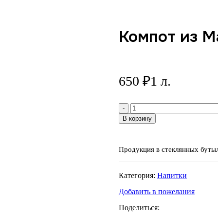
Компот из 
650
₽
1 л.
Количество
товара
В корзину
Компот
из
Малины
Продукция в стеклянных бутыл
Категория:
Напитки
Добавить в пожелания
Поделиться: