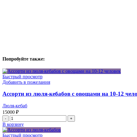
Попробуйте также:
Быстрый просмотр
Добавить в пожелания
Ассорти из люля-кебабов с овощами на 10-12 чел
Люля-кебаб
15000
₽
Количество
товара
В корзину
Ассорти
из
Быстрый просмотр