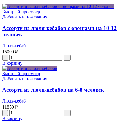
Быстрый просмотр
Добавить в пожелания
Ассорти из люля-кебабов с овощами на 10-12
человек
Люля-кебаб
15000
₽
Количество
товара
В корзину
Ассорти
из
Быстрый просмотр
люля-
Добавить в пожелания
кебабов
с
Ассорти из люля-кебабов на 6-8 человек
овощами
на
Люля-кебаб
10-
11850
₽
12
Количество
человек
товара
В корзину
Ассорти
из