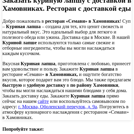
Заказать куриную лапшу с доставкой в
Хамовниках
. Ресторан с доставкой еды
Добро пожаловать в
ресторан «Семави» в Хамовниках
! Суп
–
Куриная лапша
– создана для тех, кто ценит свежесть и
натуральный вкус. Это идеальный выбор для легкого и
полезного обеда или ужина. Доставка еды в Москве. В нашей
Куриной лапше
используются только самые свежие и
отборные ингредиенты, чтобы вы могли наслаждаться
каждым кусочком.
Вкусная
Куриная лапша
, приготовлена с любовью, принесет
вам удовольствие и пользу. Закажите
Куриная лапша
в
ресторане
«
Семави»
в Хамовниках,
и ощутите богатство
вкусов, которое подарит вам это блюдо. Мы также предлагаем
быструю
и
удобную доставку
в
по району Хамовники
,
чтобы вы могли наслаждаться нашими блюдами у себя дома.
Заказать доставку еды. Закажите
Куриная лапша
прямо
сейчас на нашем
сайте
или воспользуйтесь самовывозом по
адресу:
г. Москва, Оболенский переулок, д. 9а
. Погрузитесь в
атмосферу кулинарного наслаждения с рестораном «Семави»
в Хамовниках.
Попробуйте также: