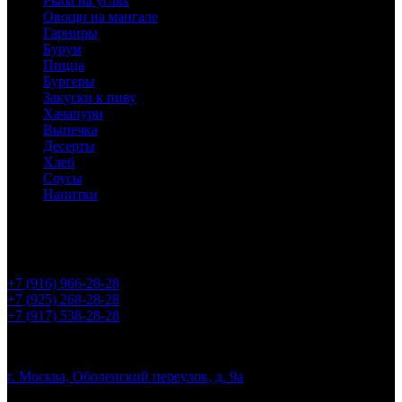
Рыба на углях
Овощи на мангале
Гарниры
Бурум
Пицца
Бургеры
Закуски к пиву
Хачапури
Выпечка
Десерты
Хлеб
Соусы
Напитки
Горячая линия:
+7 (916) 966-28-28
+7 (925) 268-28-28
+7 (917) 538-28-28
Адрес:
г. Москва, Оболенский переулок, д. 9а