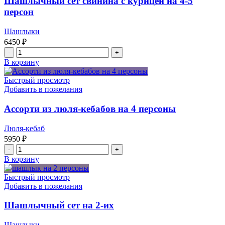
Шашлычный сет свинина с курицей на 4-5
4
персон
персоны
Шашлыки
6450
₽
Количество
товара
В корзину
Шашлычный
сет
Быстрый просмотр
свинина
Добавить в пожелания
с
курицей
Ассорти из люля-кебабов на 4 персоны
на
4-
Люля-кебаб
5
5950
₽
персон
Количество
товара
В корзину
Ассорти
из
Быстрый просмотр
люля-
Добавить в пожелания
кебабов
на
Шашлычный сет на 2-их
4
персоны
Шашлыки