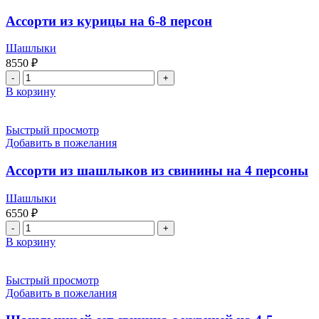
на
6-
Ассорти из курицы на 6-8 персон
8
персон
Шашлыки
8550
₽
Количество
товара
В корзину
Ассорти
из
курицы
Быстрый просмотр
на
Добавить в пожелания
6-
8
Ассорти из шашлыков из свинины на 4 персоны
персон
Шашлыки
6550
₽
Количество
товара
В корзину
Ассорти
из
шашлыков
Быстрый просмотр
из
Добавить в пожелания
свинины
на