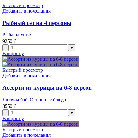
люля-
Быстрый просмотр
кебабов
Добавить в пожелания
на
6-
Рыбный сет на 4 персоны
8
человек
Рыба на углях
9250
₽
Количество
товара
В корзину
Рыбный
сет
на
Быстрый просмотр
4
Добавить в пожелания
персоны
Ассорти из курицы на 6-8 персон
Люля-кебаб
,
Основные блюда
8550
₽
Количество
товара
В корзину
Ассорти
из
Быстрый просмотр
курицы
Добавить в пожелания