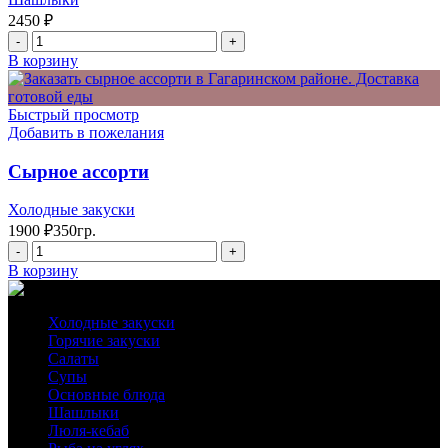
2450
₽
Количество
товара
В корзину
Шашлычный
сет
на
Быстрый просмотр
2-
Добавить в пожелания
их
Сырное ассорти
Холодные закуски
1900
₽
350гр.
Количество
товара
В корзину
Сырное
ассорти
Холодные закуски
Горячие закуски
Салаты
Супы
Основные блюда
Шашлыки
Люля-кебаб