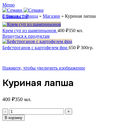
Меню
Главная страница
»
Магазин
»
Куриная лапша
0
Товары
0
₽
Крем суп из шампиньонов
400
₽
350 мл.
Вернуться к продуктам
Бефстроганов с картофелем фри
650
₽
300гр.
Нажмите, чтобы увеличить изображение
Куриная лапша
400
₽
350 мл.
Количество
товара
В корзину
Куриная
лапша