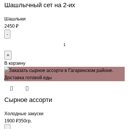
Шашлычный сет на 2-их
4
персоны
Шашлыки
2450
₽
Количество
товара
Шашлычный
В корзину
сет
на
2-
их
Сырное ассорти
Холодные закуски
1900
₽
350гр.