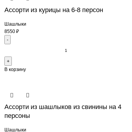
6-
Ассорти из курицы на 6-8 персон
8
персон
Шашлыки
8550
₽
Количество
товара
Ассорти
В корзину
из
курицы
на
6-
8
Ассорти из шашлыков из свинины на 4
персон
персоны
Шашлыки