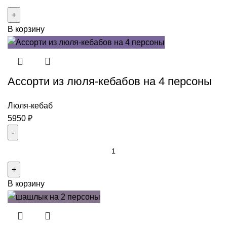
товара
Шашлычный
В корзину
сет
свинина
с
курицей
Ассорти из люля-кебабов на 4 персоны
на
4-
5
Люля-кебаб
персон
5950
₽
Количество
товара
Ассорти
В корзину
из
люля-
кебабов
на