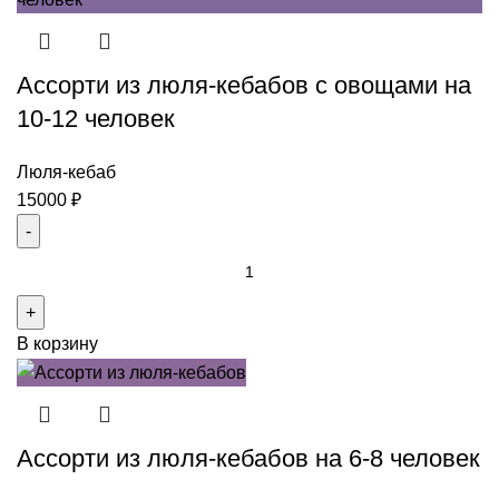
Ассорти из люля-кебабов с овощами на
10-12 человек
Люля-кебаб
15000
₽
Количество
товара
Ассорти
В корзину
из
люля-
кебабов
с
Ассорти из люля-кебабов на 6-8 человек
овощами
на