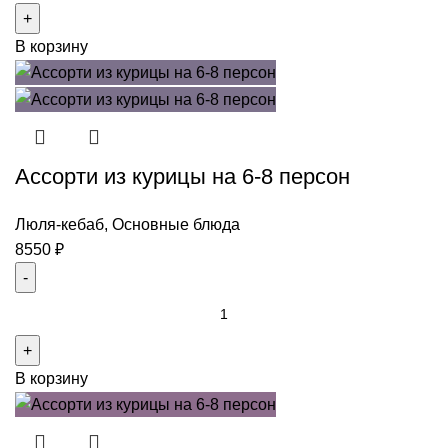
Рыбный
В корзину
сет
на
4
персоны
Ассорти из курицы на 6-8 персон
Люля-кебаб
,
Основные блюда
8550
₽
Количество
товара
Ассорти
В корзину
из
курицы
на