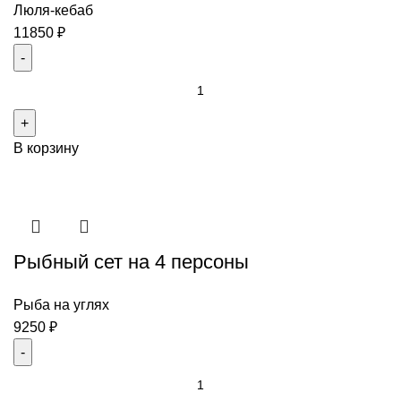
10-
Люля-кебаб
12
11850
₽
человек
Количество
товара
Ассорти
В корзину
из
люля-
кебабов
на
6-
Рыбный сет на 4 персоны
8
человек
Рыба на углях
9250
₽
Количество
товара