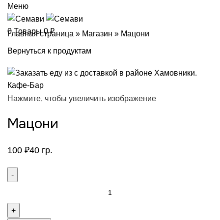
Меню
0
Товары
0
₽
Главная страница
»
Магазин
»
Мацони
Вернуться к продуктам
Нажмите, чтобы увеличить изображение
Мацони
100
₽
40 гр.
Количество
товара
Мацони