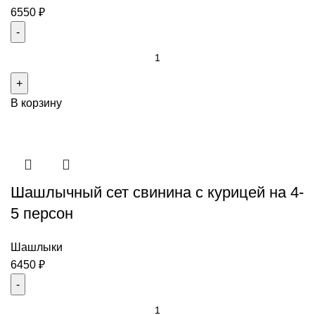
6550
₽
Количество
товара
Ассорти
В корзину
из
шашлыков
из
свинины
на
Шашлычный сет свинина с курицей на 4-
4
персоны
5 персон
Шашлыки
6450
₽
Количество