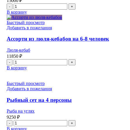
15000
₽
Количество
товара
В корзину
Ассорти
из
Быстрый просмотр
люля-
Добавить в пожелания
кебабов
с
Ассорти из люля-кебабов на 6-8 человек
овощами
на
Люля-кебаб
10-
11850
₽
12
Количество
человек
товара
В корзину
Ассорти
из
люля-
Быстрый просмотр
кебабов
Добавить в пожелания
на
6-
Рыбный сет на 4 персоны
8
человек
Рыба на углях
9250
₽
Количество
товара
В корзину