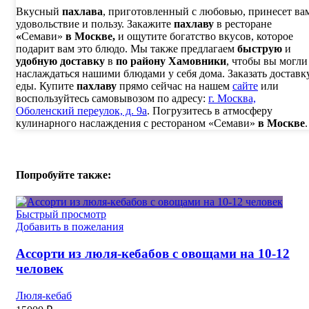
Вкусный
пахлава
, приготовленный с любовью, принесет ва
удовольствие и пользу. Закажите
пахлаву
в ресторане
«
Семави»
в Москве,
и ощутите богатство вкусов, которое
подарит вам это блюдо. Мы также предлагаем
быструю
и
удобную доставку
в
по району Хамовники
, чтобы вы могли
наслаждаться нашими блюдами у себя дома. Заказать доставк
еды. Купите
пахлаву
прямо сейчас на нашем
сайте
или
воспользуйтесь самовывозом по адресу:
г. Москва,
Оболенский переулок, д. 9а
. Погрузитесь в атмосферу
кулинарного наслаждения с рестораном «Семави»
в Москве
.
Попробуйте также:
Быстрый просмотр
Добавить в пожелания
Ассорти из люля-кебабов с овощами на 10-12
человек
Люля-кебаб