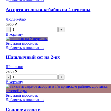
с
курицей
Ассорти из люля-кебабов на 4 персоны
на
4-
Люля-кебаб
5
5950
₽
персон
Количество
товара
В корзину
Ассорти
из
Быстрый просмотр
люля-
Добавить в пожелания
кебабов
на
Шашлычный сет на 2-их
4
персоны
Шашлыки
2450
₽
Количество
товара
В корзину
Шашлычный
сет
на
Быстрый просмотр
2-
Добавить в пожелания
их
Сырное ассорти