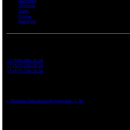
Выпечка
Десерты
Хлеб
Соусы
Напитки
Горячая линия:
+7 (916) 966-28-28
+7 (925) 268-28-28
+7 (917) 538-28-28
Адрес:
г. Москва, Оболенский переулок, д. 9а
График работы:
Пн-сб: c 11:00 - 23:00