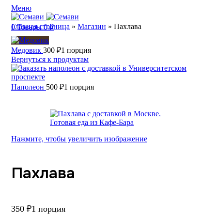
Меню
Главная страница
»
Магазин
»
Пахлава
0
Товары
0
₽
Медовик
300
₽
1 порция
Вернуться к продуктам
Наполеон
500
₽
1 порция
Нажмите, чтобы увеличить изображение
Пахлава
350
₽
1 порция