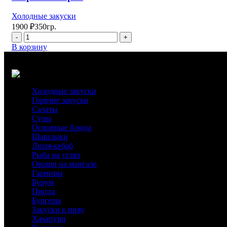
Холодные закуски
1900
₽
350гр.
Количество
товара
В корзину
Сырное
ассорти
Холодные закуски
Горячие закуски
Салаты
Супы
Основные блюда
Шашлыки
Люля-кебаб
Рыба на углях
Овощи на мангале
Гарниры
Бурум
Пицца
Бургеры
Закуски к пиву
Хачапури