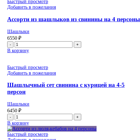
курицы
Быстрый просмотр
на
Добавить в пожелания
6-
8
Ассорти из шашлыков из свинины на 4 персоны
персон
Шашлыки
6550
₽
Количество
товара
В корзину
Ассорти
из
шашлыков
Быстрый просмотр
из
Добавить в пожелания
свинины
на
Шашлычный сет свинина с курицей на 4-5
4
персон
персоны
Шашлыки
6450
₽
Количество
товара
В корзину
Шашлычный
сет
Быстрый просмотр
свинина
Добавить в пожелания