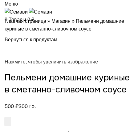
Меню
0
Товары
0
₽
Главная страница
»
Магазин
»
Пельмени домашние
куриные в сметанно-сливочном соусе
Вернуться к продуктам
Нажмите, чтобы увеличить изображение
Пельмени домашние куриные
в сметанно-сливочном соусе
500
₽
300 гр.
Количество
товара