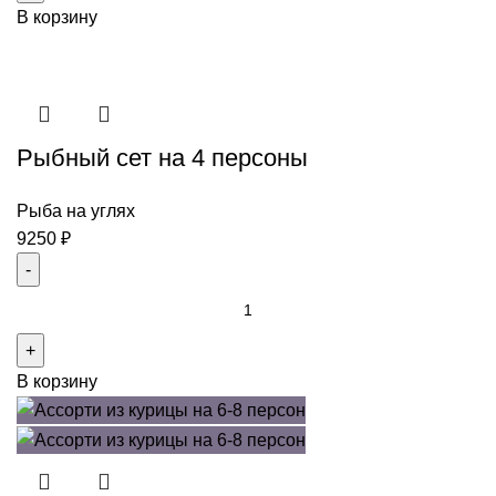
В корзину
из
люля-
кебабов
на
6-
Рыбный сет на 4 персоны
8
человек
Рыба на углях
9250
₽
Количество
товара
Рыбный
В корзину
сет
на
4
персоны