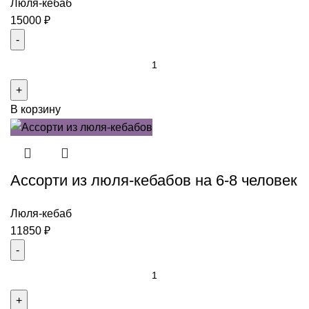
Люля-кебаб
15000
₽
Количество
товара
Ассорти
В корзину
из
люля-
кебабов
с
Ассорти из люля-кебабов на 6-8 человек
овощами
на
10-
Люля-кебаб
12
11850
₽
человек
Количество
товара
Ассорти