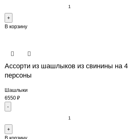
Количество
товара
Ассорти
В корзину
из
курицы
на
6-
8
Ассорти из шашлыков из свинины на 4
персон
персоны
Шашлыки
6550
₽
Количество
товара
Ассорти
В корзину
из