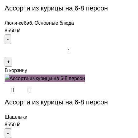
Ассорти из курицы на 6-8 персон
Люля-кебаб
,
Основные блюда
8550
₽
Количество
товара
Ассорти
В корзину
из
курицы
на
6-
Ассорти из курицы на 6-8 персон
8
персон
Шашлыки
8550
₽