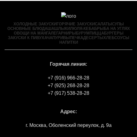
ХОЛОДНЫЕ ЗАКУСКИ
ГОРЯЧИЕ ЗАКУСКИ
САЛАТЫ
СУПЫ
ОСНОВНЫЕ БЛЮДА
ШАШЛЫКИ
ЛЮЛЯ-КЕБАБ
РЫБА НА УГЛЯХ
ОВОЩИ НА МАНГАЛЕ
ГАРНИРЫ
БУРУМ
ПИЦЦА
БУРГЕРЫ
ЗАКУСКИ К ПИВУ
ХАЧАПУРИ
ВЫПЕЧКА
ДЕСЕРТЫ
ХЛЕБ
СОУСЫ
НАПИТКИ
Горячая линия:
+7 (916) 966-28-28
+7 (925) 268-28-28
+7 (917) 538-28-28
Адрес:
г. Москва, Оболенский переулок, д. 9а