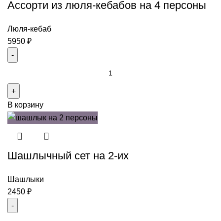
Ассорти из люля-кебабов на 4 персоны
на
4-
5
Люля-кебаб
персон
5950
₽
Количество
товара
Ассорти
В корзину
из
люля-
кебабов
на
Шашлычный сет на 2-их
4
персоны
Шашлыки
2450
₽
Количество