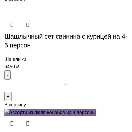
шашлыков
из
свинины
на
Шашлычный сет свинина с курицей на 4-
4
персоны
5 персон
Шашлыки
6450
₽
Количество
товара
Шашлычный
В корзину
сет
свинина
с
курицей