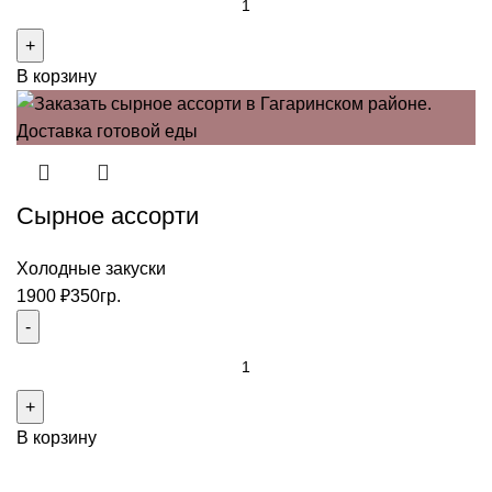
товара
Шашлычный
В корзину
сет
на
2-
их
Сырное ассорти
Холодные закуски
1900
₽
350гр.
Количество
товара
Сырное
В корзину
ассорти