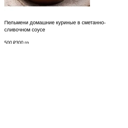
Пельмени домашние куриные в сметанно-
сливочном соусе
500
₽
300 гр.
Количество
товара
Пельмени
домашние
В корзину
куриные
в
сметанно-
сливочном
соусе
Меню
Список желаний