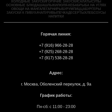
ХОЛОДНЫЕ ЗАКУСКИ
ГОРЯЧИЕ ЗАКУСКИ
САЛАТЫ
СУПЫ
ОСНОВНЫЕ БЛЮДА
ШАШЛЫКИ
ЛЮЛЯ-КЕБАБ
РЫБА НА УГЛЯХ
ОВОЩИ НА МАНГАЛЕ
ГАРНИРЫ
БУРУМ
ПИЦЦА
БУРГЕРЫ
ЗАКУСКИ К ПИВУ
ХАЧАПУРИ
ВЫПЕЧКА
ДЕСЕРТЫ
ХЛЕБ
СОУСЫ
НАПИТКИ
Горячая линия:
+7 (916) 966-28-28
+7 (925) 268-28-28
+7 (917) 538-28-28
Адрес:
г. Москва, Оболенский переулок, д. 9а
График работы:
Пн-сб: c 11:00 - 23:00