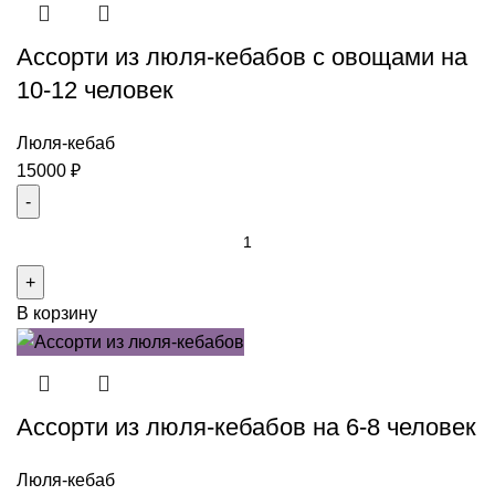
Ассорти из люля-кебабов с овощами на
10-12 человек
Люля-кебаб
15000
₽
Количество
товара
Ассорти
В корзину
из
люля-
кебабов
с
Ассорти из люля-кебабов на 6-8 человек
овощами
на
10-
Люля-кебаб