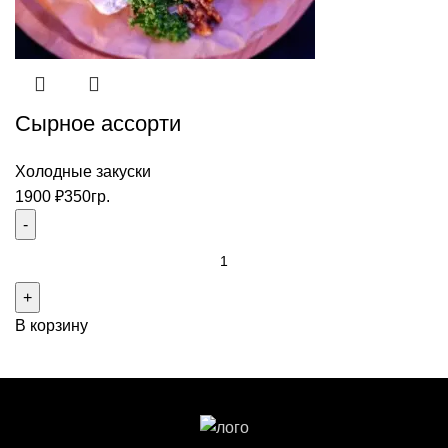
Сырное ассорти
Холодные закуски
1900
₽
350гр.
Количество
товара
Сырное
В корзину
ассорти