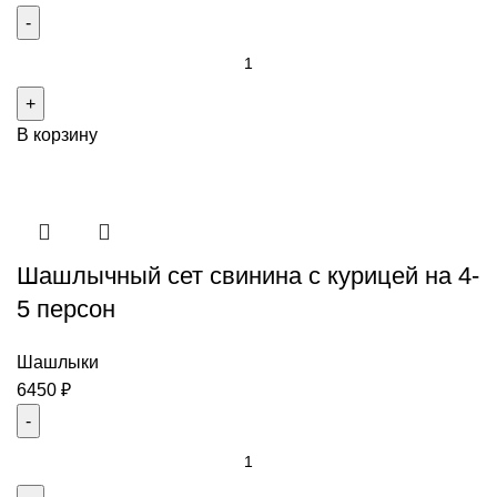
Количество
товара
Ассорти
В корзину
из
шашлыков
из
свинины
на
Шашлычный сет свинина с курицей на 4-
4
персоны
5 персон
Шашлыки
6450
₽
Количество
товара