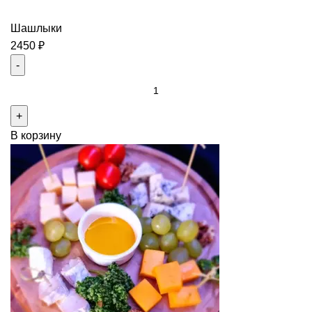
персоны
Шашлыки
2450
₽
Количество
товара
Шашлычный
В корзину
сет
на
2-
их