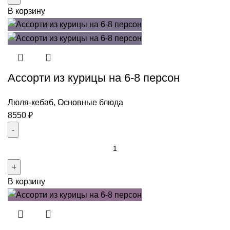
В корзину
сет
на
4
персоны
Ассорти из курицы на 6-8 персон
Люля-кебаб
,
Основные блюда
8550
₽
Количество
товара
Ассорти
В корзину
из
курицы
на
6-