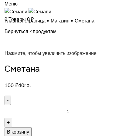
Меню
0
Товары
0
₽
Главная страница
»
Магазин
»
Сметана
Вернуться к продуктам
Нажмите, чтобы увеличить изображение
Сметана
100
₽
40гр.
Количество
товара
Сметана
В корзину