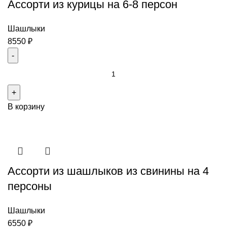
Ассорти из курицы на 6-8 персон
8
персон
Шашлыки
8550
₽
Количество
товара
Ассорти
В корзину
из
курицы
на
6-
8
Ассорти из шашлыков из свинины на 4
персон
персоны
Шашлыки
6550
₽