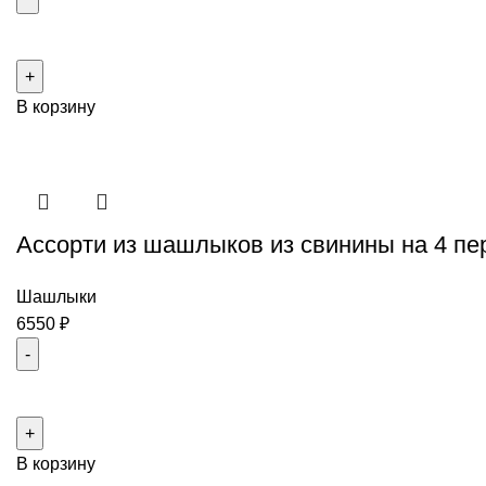
Количество
товара
Ассорти
В корзину
из
курицы
на
6-
8
Ассорти из шашлыков из свинины на 4 п
персон
Шашлыки
6550
₽
Количество
товара
Ассорти
В корзину
из