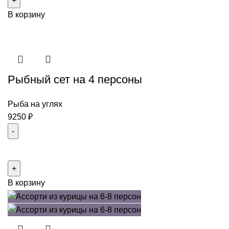
Ассорти
В корзину
из
люля-
кебабов
на
6-
Рыбный сет на 4 персоны
8
человек
Рыба на углях
9250
₽
Количество
товара
Рыбный
В корзину
сет
на
4
персоны