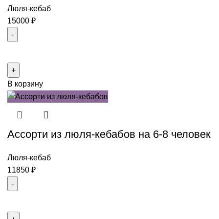
Люля-кебаб
15000
₽
Количество
товара
Ассорти
В корзину
из
люля-
кебабов
с
Ассорти из люля-кебабов на 6-8 человек
овощами
на
10-
Люля-кебаб
12
11850
₽
человек
Количество
товара