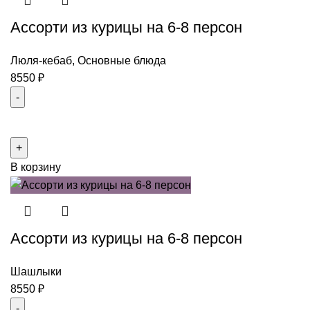
Ассорти из курицы на 6-8 персон
Люля-кебаб
,
Основные блюда
8550
₽
Количество
товара
Ассорти
В корзину
из
курицы
на
6-
Ассорти из курицы на 6-8 персон
8
персон
Шашлыки
8550
₽