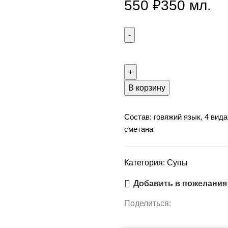
550
₽
350 мл.
Количество
товара
Солянка
сборная
В корзину
Мясная
Состав: говяжий язык, 4 вид
сметана
Категория:
Супы
Добавить в пожелания
Поделиться: