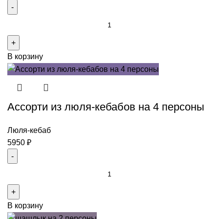
Количество
товара
Шашлычный
В корзину
сет
свинина
с
курицей
Ассорти из люля-кебабов на 4 персоны
на
4-
5
Люля-кебаб
персон
5950
₽
Количество
товара
Ассорти
В корзину
из
люля-