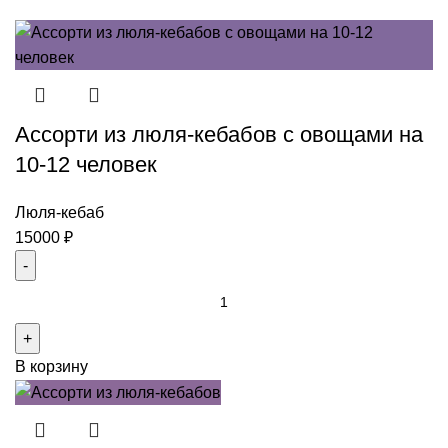
Ассорти из люля-кебабов с овощами на
10-12 человек
Люля-кебаб
15000
₽
Количество
товара
Ассорти
В корзину
из
люля-
кебабов
с