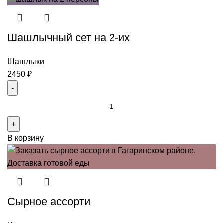
кебабов
на
Шашлычный сет на 2-их
4
персоны
Шашлыки
2450
₽
Количество
товара
Шашлычный
В корзину
сет
на
2-
их
Сырное ассорти