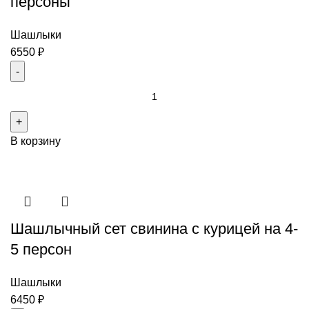
персоны
Шашлыки
6550
₽
Количество
товара
Ассорти
В корзину
из
шашлыков
из
свинины
на
Шашлычный сет свинина с курицей на 4-
4
персоны
5 персон
Шашлыки
6450
₽