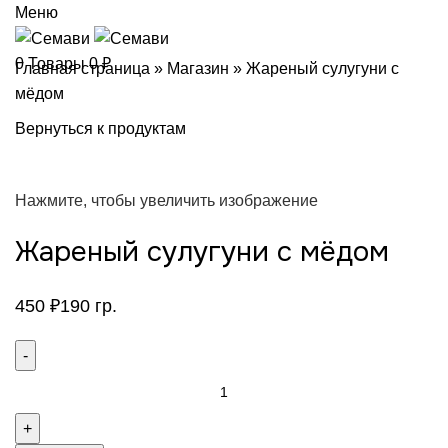
Меню
0
Товары
0
₽
Главная страница
»
Магазин
»
Жареный сулугуни с
мёдом
Вернуться к продуктам
Нажмите, чтобы увеличить изображение
Жареный сулугуни с мёдом
450
₽
190 гр.
Количество
товара
Жареный