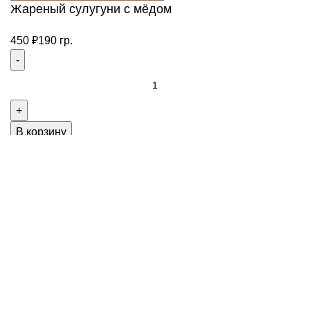
Жареный сулугуни с мёдом
450
₽
190 гр.
Количество
товара
Жареный
сулугуни
В корзину
с
мёдом
Меню
Список желаний
Мой аккаунт
Позвонить