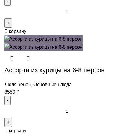
Количество
товара
Рыбный
В корзину
сет
на
4
персоны
Ассорти из курицы на 6-8 персон
Люля-кебаб
,
Основные блюда
8550
₽
Количество
товара
Ассорти
В корзину
из