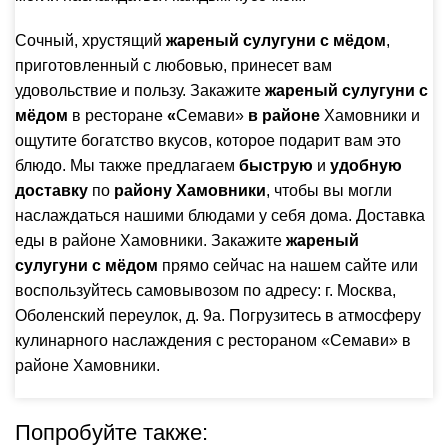
Сочный, хрустящий
жареный сулугуни с мёдом
,
приготовленный с любовью, принесет вам
удовольствие и пользу. Закажите
жареный сулугуни с
мёдом
в ресторане
«
Семави»
в
районе
Хамовники и
ощутите богатство вкусов, которое подарит вам это
блюдо. Мы также предлагаем
быструю
и
удобную
доставку
по
району Хамовники
, чтобы вы могли
наслаждаться нашими блюдами у себя дома. Доставка
еды в районе Хамовники. Закажите
жареный
сулугуни с мёдом
прямо сейчас на нашем
сайте
или
воспользуйтесь самовывозом по адресу:
г. Москва,
Оболенский переулок, д. 9а
. Погрузитесь в атмосферу
кулинарного наслаждения с рестораном «Семави» в
районе Хамовники.
Попробуйте также: