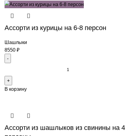
курицы
на
6-
Ассорти из курицы на 6-8 персон
8
персон
Шашлыки
8550
₽
Количество
товара
Ассорти
В корзину
из
курицы
на
6-
8
Ассорти из шашлыков из свинины на 4
персон