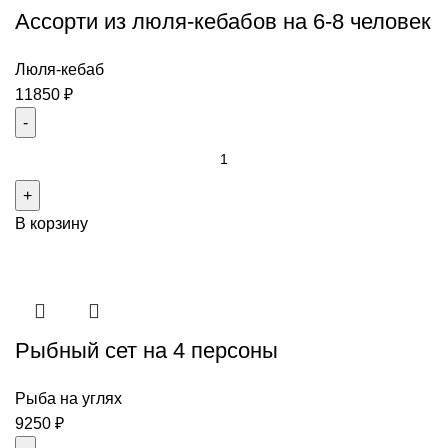
Ассорти из люля-кебабов на 6-8 человек
овощами
на
10-
Люля-кебаб
12
11850
₽
человек
Количество
товара
Ассорти
В корзину
из
люля-
кебабов
на
6-
Рыбный сет на 4 персоны
8
человек
Рыба на углях
9250
₽